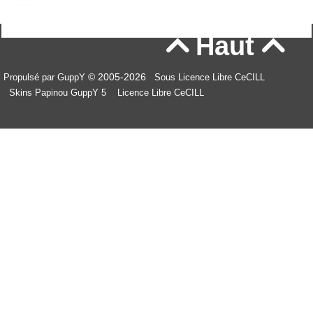
Haut


© 2005-2026
Propulsé par GuppY
Sous Licence Libre CeCILL
Skins Papinou GuppY 5
Licence Libre CeCILL