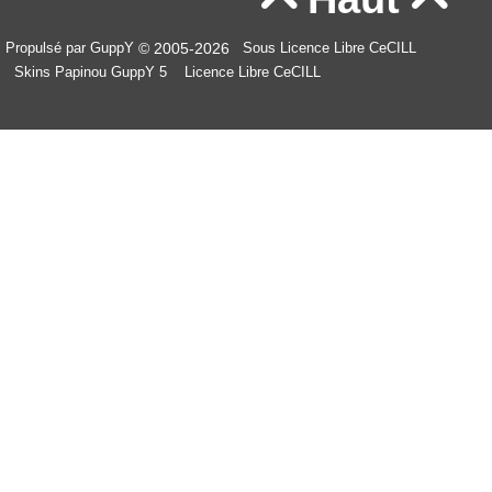
© 2005-2026
Propulsé par GuppY
Sous Licence Libre CeCILL
Skins Papinou GuppY 5
Licence Libre CeCILL