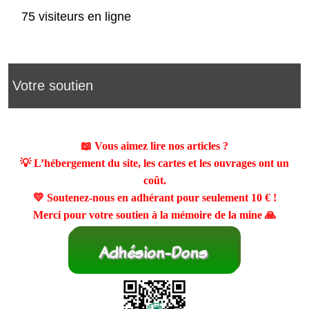
75 visiteurs en ligne
Votre soutien
📖 Vous aimez lire nos articles ?
💡 L’hébergement du site, les cartes et les ouvrages ont un
coût.
💛 Soutenez-nous en adhérant pour seulement
10 €
!
Merci pour votre soutien à la mémoire de la mine 🙏