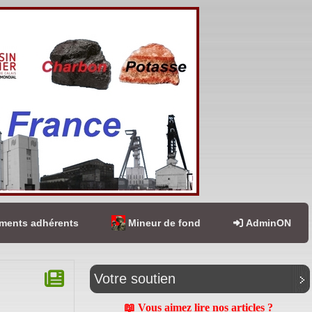
ents adhérents
Mineur de fond
AdminON
Votre soutien
📖 Vous aimez lire nos articles ?