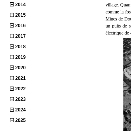
2014
village. Quant
comme la foss
2015
Mines de Dour
2016
un puits de s
électrique de 
2017
2018
2019
2020
2021
2022
2023
2024
2025