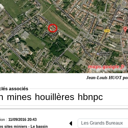
Jean-Louis HUOT po
clés associés
n
mines
houillères
hbnpc
ion :
11/09/2016 20:43
es sites miniers -
Le bassin