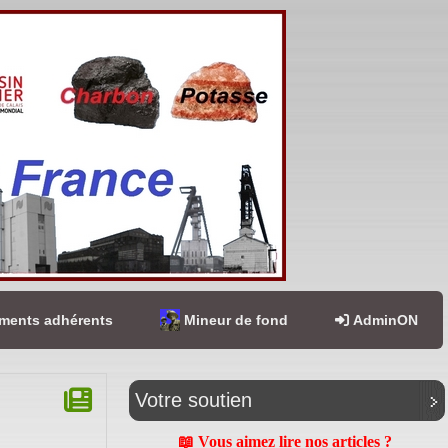
ents adhérents
Mineur de fond
AdminON
Votre soutien
📖 Vous aimez lire nos articles ?