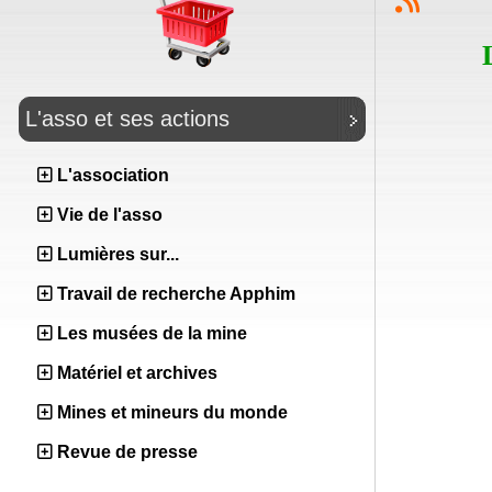
L'asso et ses actions
L'association
Vie de l'asso
Lumières sur...
Travail de recherche Apphim
Les musées de la mine
Matériel et archives
Mines et mineurs du monde
Revue de presse