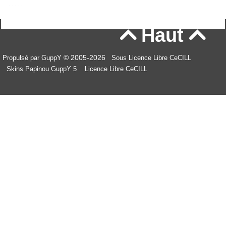
Haut


© 2005-2026
Propulsé par GuppY
Sous Licence Libre CeCILL
Skins Papinou GuppY 5
Licence Libre CeCILL