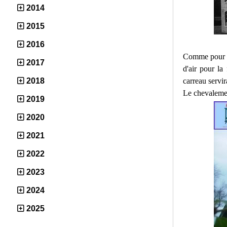
2014
2015
2016
Comme pour la 
2017
d'air pour l
carreau servi
2018
Le chevaleme
2019
2020
2021
2022
2023
2024
2025