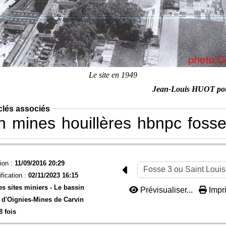
Le site en 1949
Jean-Louis HUOT po
clés associés
n
mines
houillères
hbnpc
foss
ion :
11/09/2016 20:29
fication :
02/11/2023 16:15
es sites miniers -
Le bassin
Prévisualiser...
Impri
d'Oignies-
Mines de Carvin
8 fois