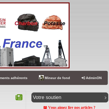
ents adhérents
Mineur de fond
AdminON
Votre soutien
📖 Vous aimez lire nos articles ?