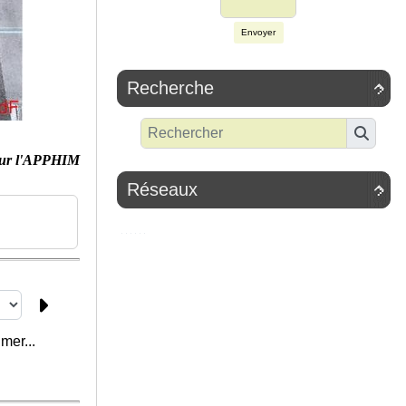
Envoyer
Recherche

ur l'APPHIM
Réseaux

e
mer...