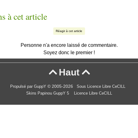
s à cet article
Réagir à cet article
Personne n'a encore laissé de commentaire.
Soyez donc le premier !
Haut


© 2005-2026
Propulsé par GuppY
Sous Licence Libre CeCILL
Skins Papinou GuppY 5
Licence Libre CeCILL