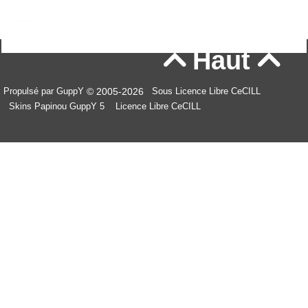
Haut


© 2005-2026
Propulsé par GuppY
Sous Licence Libre CeCILL
Skins Papinou GuppY 5
Licence Libre CeCILL