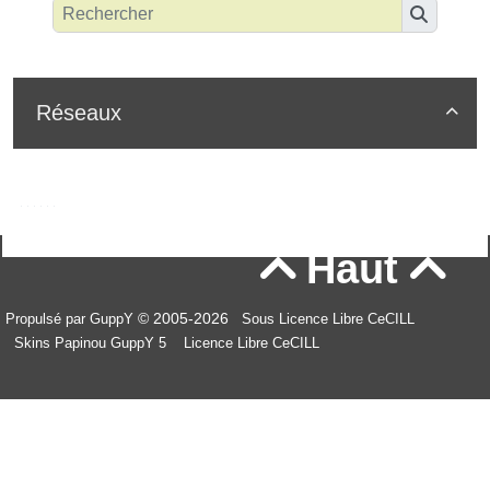
Réseaux

Haut


© 2005-2026
Propulsé par GuppY
Sous Licence Libre CeCILL
Skins Papinou GuppY 5
Licence Libre CeCILL