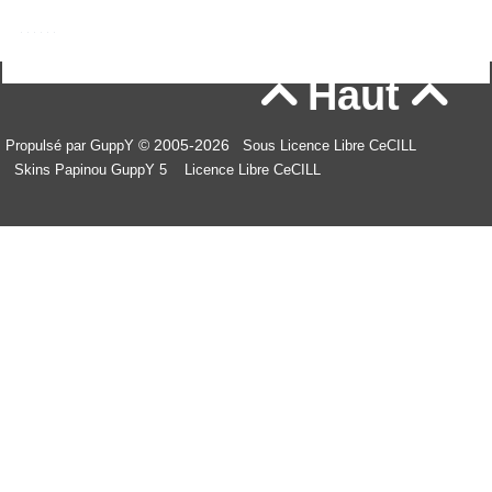
Haut


© 2005-2026
Propulsé par GuppY
Sous Licence Libre CeCILL
Skins Papinou GuppY 5
Licence Libre CeCILL