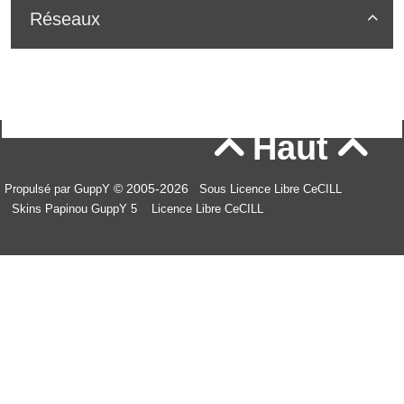
Réseaux

Haut


© 2005-2026
Propulsé par GuppY
Sous Licence Libre CeCILL
Skins Papinou GuppY 5
Licence Libre CeCILL