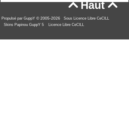
Haut


© 2005-2026
Propulsé par GuppY
Sous Licence Libre CeCILL
Skins Papinou GuppY 5
Licence Libre CeCILL