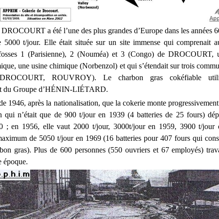
e DROCOURT a été l’une des plus grandes d’Europe dans les années 6
 5000 t/jour. Elle était située sur un site immense qui comprenait a
es fosses 1 (Parisienne), 2 (Nouméa) et 3 (Congo) de DROCOURT, u
mique, une usine chimique (Norbenzol) et qui s’étendait sur trois co
ROCOURT, ROUVROY). Le charbon gras cokéfiable utilis
nt du Groupe d’HÉNIN-LIÉTARD.
 de 1946, après la nationalisation, que la cokerie monte progressivemen
 qui n’était que de 900 t/jour en 1939 (4 batteries de 25 fours) dé
0 ; en 1956, elle vaut 2000 t/jour, 3000t/jour en 1959, 3900 t/jou
 maximum de 5050 t/jour en 1969 (16 batteries pour 407 fours qui co
rbon gras). Plus de 600 personnes (550 ouvriers et 67 employés) trava
te époque.