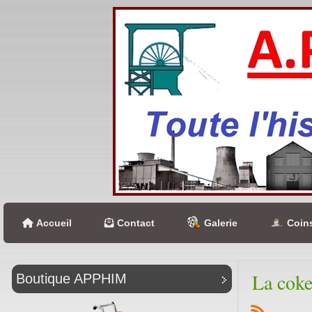
Accueil
Contact
Galerie
Coins
La coke
Boutique APPHIM