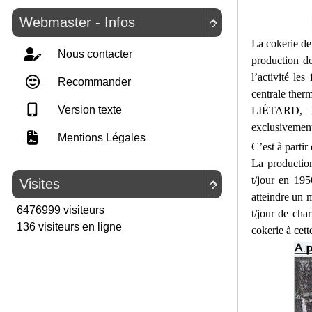
Webmaster - Infos

La cokerie d
Nous contacter
production de
l’activité l
Recommander
centrale ther
Version texte
LIÉTARD, D
exclusiveme
Mentions Légales
C’est à partir
La production
t/jour en 195
Visites

atteindre un
6476999 visiteurs
t/jour de cha
136 visiteurs en ligne
cokerie à cet