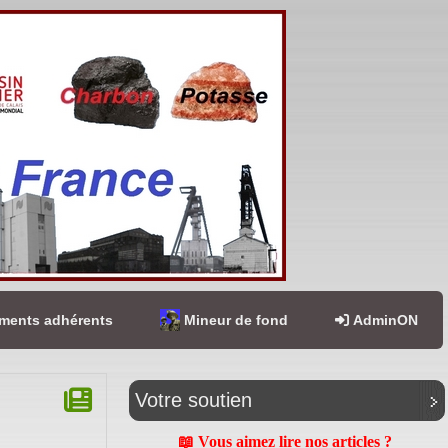
ents adhérents
Mineur de fond
AdminON
Votre soutien
📖 Vous aimez lire nos articles ?