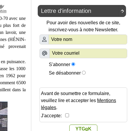
Lettre d'information

0-70 avec une
Pour avoir des nouvelles de ce site,
u plus fort de
inscrivez-vous à notre Newsletter.
n lavoir, une
mmunes (HÉNIN-
é provenait
t en puissance.
S'abonner
passe les 1000
Se désabonner
r en 1962 pour
nsomment 6500
illent dans la
Avant de soumettre ce formulaire,
veuillez lire et accepter les
Mentions
légales
.
J'accepte:
YTGgK