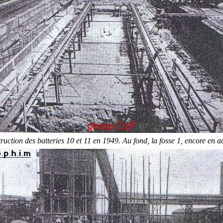
ruction des batteries 10 et 11 en 1949. Au fond, la fosse 1, encore en act