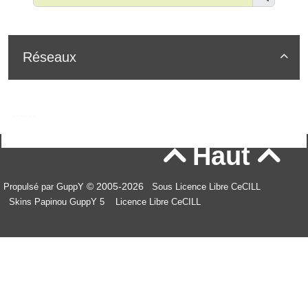
Réseaux

Haut


© 2005-2026
Propulsé par GuppY
Sous Licence Libre CeCILL
Skins Papinou GuppY 5
Licence Libre CeCILL