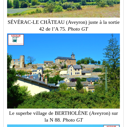
SÉVÉRAC-LE CHÂTEAU (Aveyron) juste à la sortie
42 de l’A 75
. Photo GT
Le superbe village de BERTHOLÈNE (Aveyron) sur
la N 88
. Photo GT