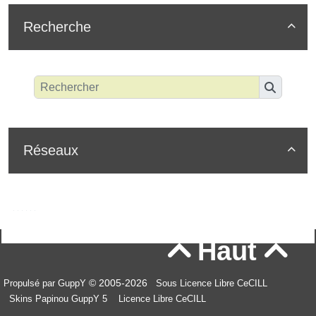
Recherche

Réseaux

Haut


© 2005-2026
Propulsé par GuppY
Sous Licence Libre CeCILL
Skins Papinou GuppY 5
Licence Libre CeCILL