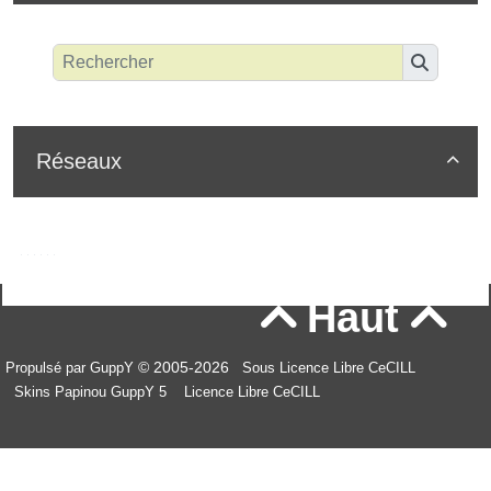
Réseaux

Haut


© 2005-2026
Propulsé par GuppY
Sous Licence Libre CeCILL
Skins Papinou GuppY 5
Licence Libre CeCILL