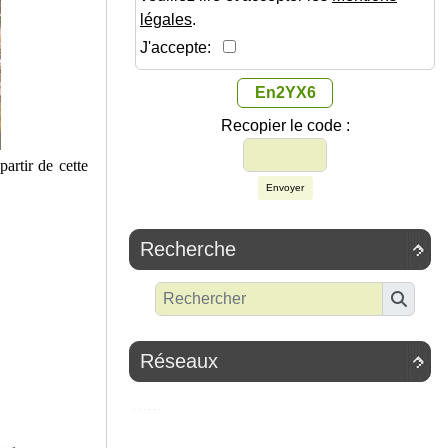
légales
.
J'accepte:
En2YX6
Recopier le code :
partir de cette
Envoyer
Recherche

Réseaux
