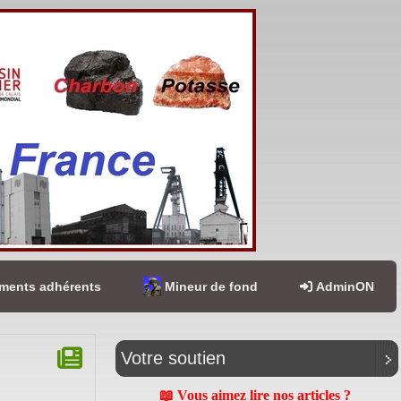
ents adhérents
Mineur de fond
AdminON
Votre soutien
📖 Vous aimez lire nos articles ?