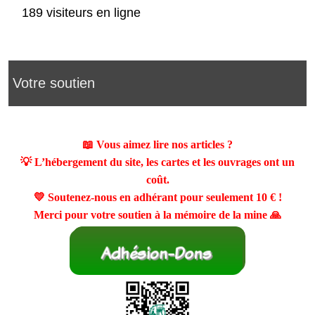
189 visiteurs en ligne
Votre soutien
📖 Vous aimez lire nos articles ?
💡 L’hébergement du site, les cartes et les ouvrages ont un
coût.
💛 Soutenez-nous en adhérant pour seulement
10 €
!
Merci pour votre soutien à la mémoire de la mine 🙏