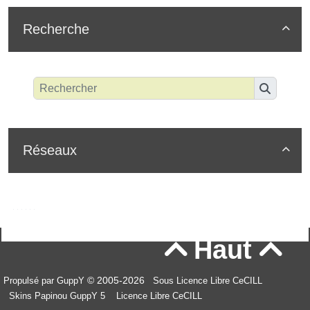
Recherche

Réseaux

Haut


© 2005-2026
Propulsé par GuppY
Sous Licence Libre CeCILL
Skins Papinou GuppY 5
Licence Libre CeCILL