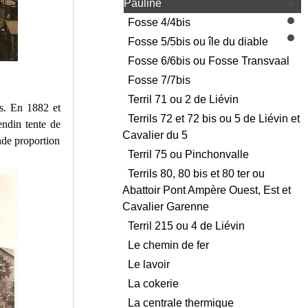
Pauline
Fosse 4/4bis
Fosse 5/5bis ou île du diable
Fosse 6/6bis ou Fosse Transvaal
Fosse 7/7bis
Terril 71 ou 2 de Liévin
as. En 1882 et
Terrils 72 et 72 bis ou 5 de Liévin et
endin tente de
Cavalier du 5
nde proportion
Terril 75 ou Pinchonvalle
Terrils 80, 80 bis et 80 ter ou
Abattoir Pont Ampère Ouest, Est et
Cavalier Garenne
Terril 215 ou 4 de Liévin
Le chemin de fer
Le lavoir
La cokerie
La centrale thermique