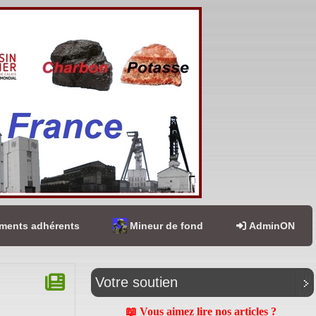
ents adhérents
Mineur de fond
AdminON
Votre soutien
📖 Vous aimez lire nos articles ?