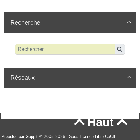
Recherche

Réseaux

Haut


© 2005-2026
Propulsé par GuppY
Sous Licence Libre CeCILL