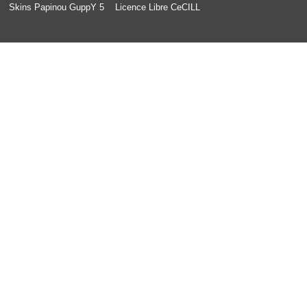
Skins Papinou GuppY 5
Licence Libre CeCILL