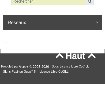
Réseaux

Haut


© 2005-2026
Propulsé par GuppY
Sous Licence Libre CeCILL
Skins Papinou GuppY 5
Licence Libre CeCILL