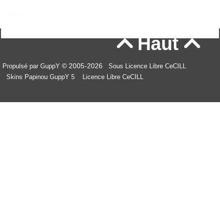
Haut


© 2005-2026
Propulsé par GuppY
Sous Licence Libre CeCILL
Skins Papinou GuppY 5
Licence Libre CeCILL