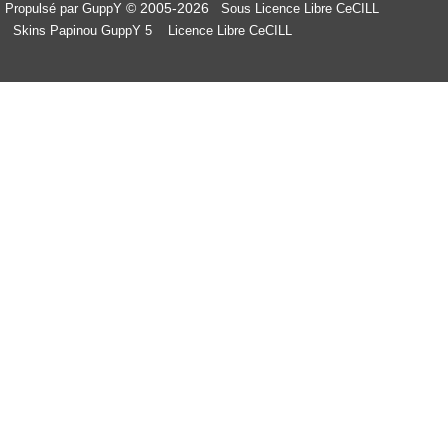
© 2005-2026
Propulsé par GuppY
Sous Licence Libre CeCILL
Skins Papinou GuppY 5
Licence Libre CeCILL