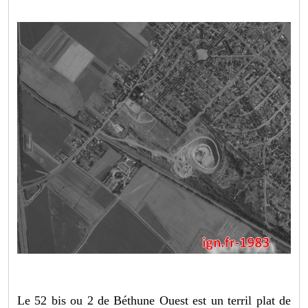
Le 52 bis ou 2 de Béthune Ouest est un terril plat de