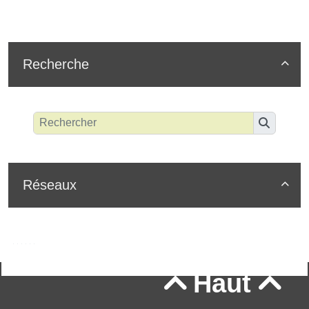
Recherche

Réseaux

Haut

