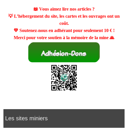
📖 Vous aimez lire nos articles ?
💡 L’hébergement du site, les cartes et les ouvrages ont un
coût.
💛 Soutenez-nous en adhérant pour seulement
10 €
!
Merci pour votre soutien à la mémoire de la mine 🙏
Les sites miniers