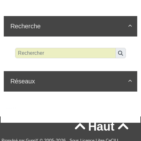
Recherche

Réseaux

Haut


© 2005-2026
Propulsé par GuppY
Sous Licence Libre CeCILL