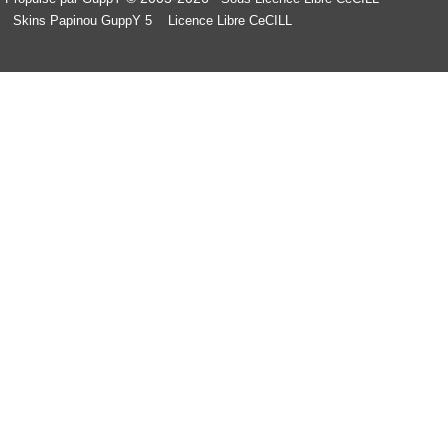
Skins Papinou GuppY 5
Licence Libre CeCILL