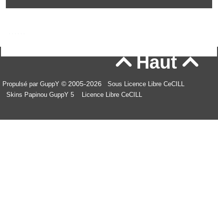
Haut


© 2005-2026
Propulsé par GuppY
Sous Licence Libre CeCILL
Skins Papinou GuppY 5
Licence Libre CeCILL