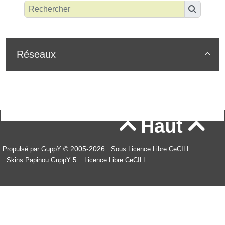
Réseaux

Haut


© 2005-2026
Propulsé par GuppY
Sous Licence Libre CeCILL
Skins Papinou GuppY 5
Licence Libre CeCILL