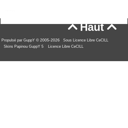
Haut


© 2005-2026
Propulsé par GuppY
Sous Licence Libre CeCILL
Skins Papinou GuppY 5
Licence Libre CeCILL