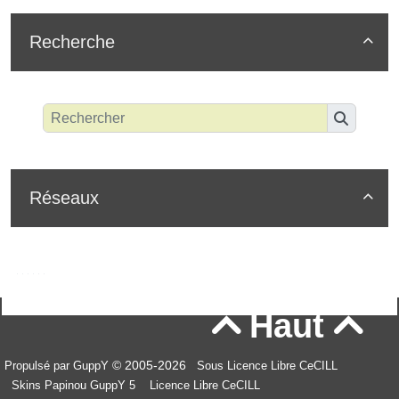
Recherche

Réseaux

Haut


© 2005-2026
Propulsé par GuppY
Sous Licence Libre CeCILL
Skins Papinou GuppY 5
Licence Libre CeCILL