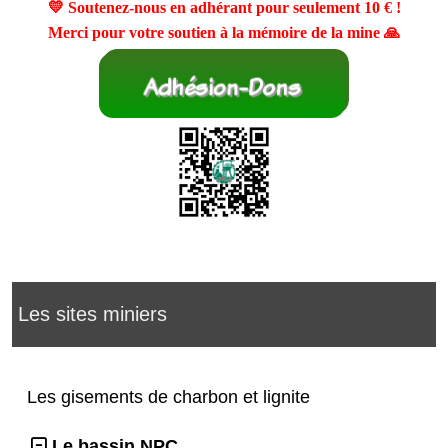
💛 Soutenez-nous en adhérant pour seulement
10 €
!
Merci pour votre soutien à la mémoire de la mine 🙏
Les sites miniers
Les gisements de charbon et lignite
Le bassin NPC