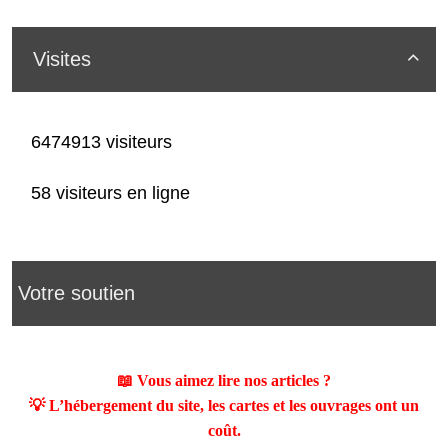
Visites

6474913 visiteurs
58 visiteurs en ligne
Votre soutien
📖 Vous aimez lire nos articles ?
💡 L’hébergement du site, les cartes et les ouvrages ont un
coût.