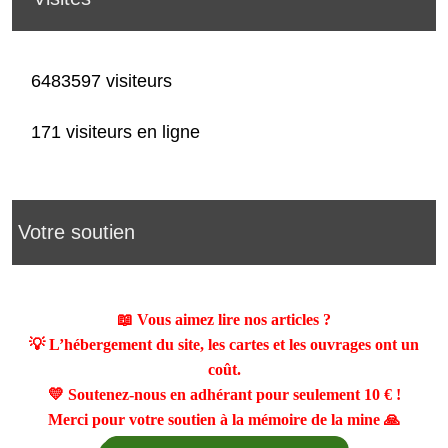
6483597 visiteurs
171 visiteurs en ligne
Votre soutien
📖 Vous aimez lire nos articles ?
💡 L’hébergement du site, les cartes et les ouvrages ont un
coût.
💛 Soutenez-nous en adhérant pour seulement
10 €
!
Merci pour votre soutien à la mémoire de la mine 🙏