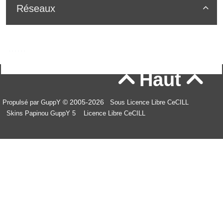
Réseaux

Haut


© 2005-2026
Propulsé par GuppY
Sous Licence Libre CeCILL
Skins Papinou GuppY 5
Licence Libre CeCILL