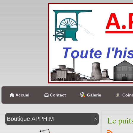
Accueil
Contact
Galerie
Coins
Le puit
Boutique APPHIM