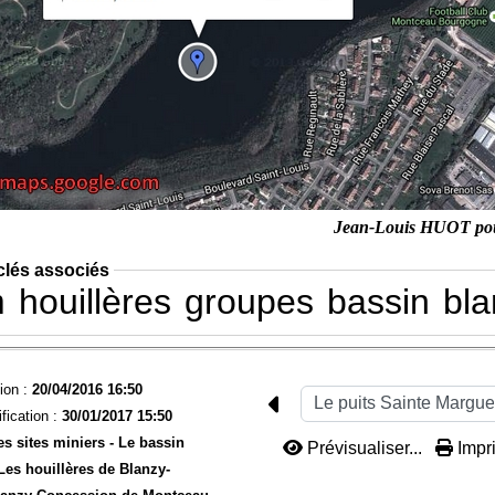
Jean-Louis HUOT po
clés associés
m
houillères
groupes
bassin
bla
ion :
20/04/2016 16:50
fication :
30/01/2017 15:50
es sites miniers -
Le bassin
Prévisualiser...
Impri
Les houillères de Blanzy-