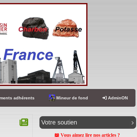
ents adhérents
Mineur de fond
AdminON
Votre soutien
📖 Vous aimez lire nos articles ?