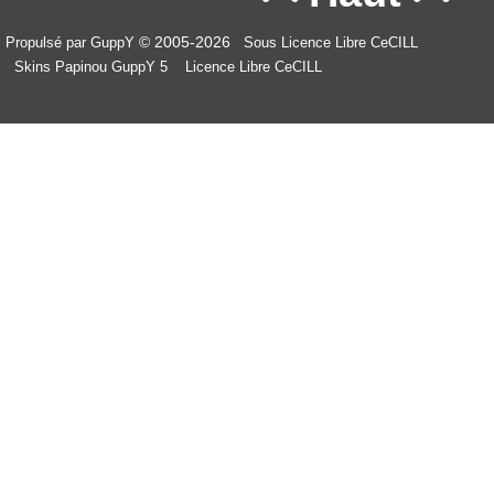
© 2005-2026
Propulsé par GuppY
Sous Licence Libre CeCILL
Skins Papinou GuppY 5
Licence Libre CeCILL