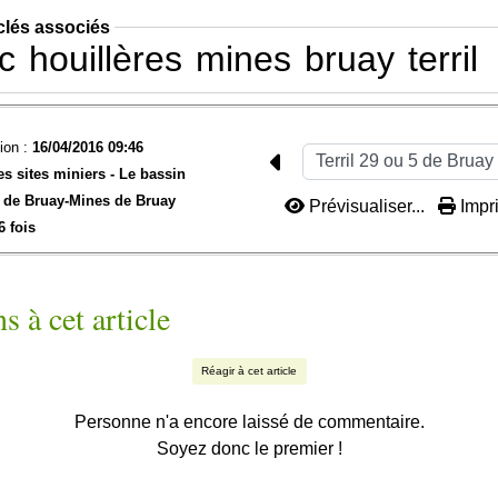
clés associés
c
houillères
mines
bruay
terril
ion :
16/04/2016 09:46
es sites miniers -
Le bassin
 de Bruay-
Mines de Bruay
Prévisualiser...
Impri
6 fois
s à cet article
Réagir à cet article
Personne n'a encore laissé de commentaire.
Soyez donc le premier !