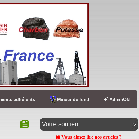
ents adhérents
Mineur de fond
AdminON
Votre soutien
📖 Vous aimez lire nos articles ?