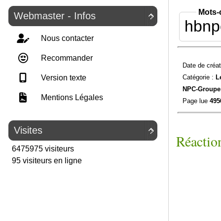
Mots-
Webmaster - Infos

hbnp
Nous contacter
Recommander
Date de créat
Catégorie :
L
Version texte
NPC-
Groupe
Mentions Légales
Page lue
495
Visites

Réaction
6475975 visiteurs
95 visiteurs en ligne