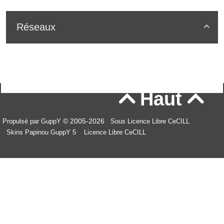
Réseaux

Haut


© 2005-2026
Propulsé par GuppY
Sous Licence Libre CeCILL
Skins Papinou GuppY 5
Licence Libre CeCILL