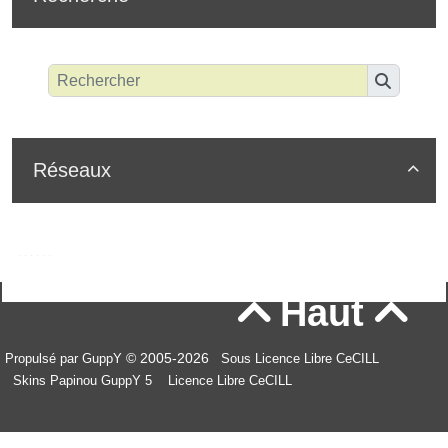
Réseaux

Haut


© 2005-2026
Propulsé par GuppY
Sous Licence Libre CeCILL
Skins Papinou GuppY 5
Licence Libre CeCILL