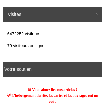
Visites

6472252 visiteurs
79 visiteurs en ligne
Votre soutien
📖 Vous aimez lire nos articles ?
💡 L’hébergement du site, les cartes et les ouvrages ont un
coût.