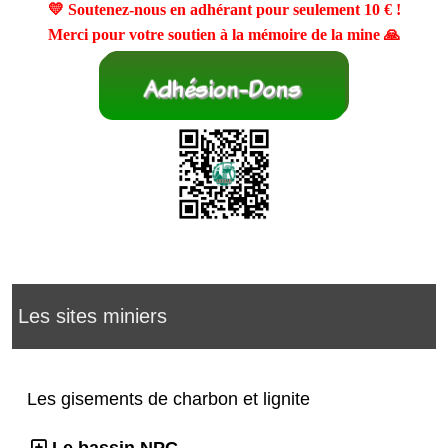
💛 Soutenez-nous en adhérant pour seulement
10 €
!
Merci pour votre soutien à la mémoire de la mine 🙏
Les sites miniers
Les gisements de charbon et lignite
Le bassin NPC