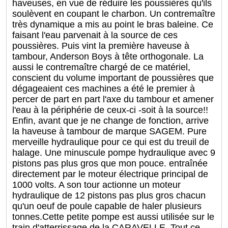
haveuses, en vue de réduire les poussières qu'ils
soulèvent en coupant le charbon. Un contremaître
très dynamique a mis au point le bras baleine. Ce
faisant l'eau parvenait à la source de ces
poussières. Puis vint la première haveuse à
tambour, Anderson Boys à tête orthogonale. La
aussi le contremaître chargé de ce matériel,
conscient du volume important de poussières que
dégageaient ces machines a été le premier à
percer de part en part l'axe du tambour et amener
l'eau à la périphérie de ceux-ci -soit à la source!!
Enfin, avant que je ne change de fonction, arrive
la haveuse à tambour de marque SAGEM. Pure
merveille hydraulique pour ce qui est du treuil de
halage. Une minuscule pompe hydraulique avec 9
pistons pas plus gros que mon pouce. entraînée
directement par le moteur électrique principal de
1000 volts. A son tour actionne un moteur
hydraulique de 12 pistons pas plus gros chacun
qu'un oeuf de poule capable de haler plusieurs
tonnes.Cette petite pompe est aussi utilisée sur le
train d'atterrissage de la CARAVELLE. Tout ce