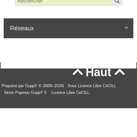
Réseaux

Haut


© 2005-2026
Propulsé par GuppY
Sous Licence Libre CeCILL
Skins Papinou GuppY 5
Licence Libre CeCILL