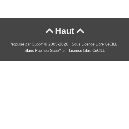
Haut


© 2005-2026
Propulsé par GuppY
Sous Licence Libre CeCILL
Skins Papinou GuppY 5
Licence Libre CeCILL