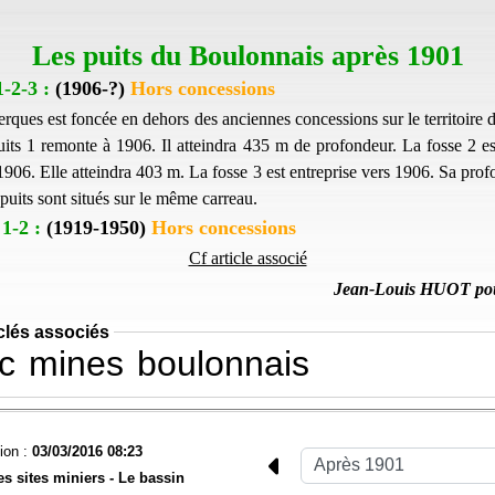
Les puits du Boulonnais après 1901
-2-3 :
(
1906
-?)
Hors concessions
erques est foncée en dehors des anciennes concessions sur le territoire 
its 1 remonte à 1906. Il atteindra 435 m de profondeur. La fosse 2 est
06. Elle atteindra 403 m. La fosse 3 est entreprise vers 1906. Sa prof
puits sont situés sur le même carreau.
1-2 :
(
1919-1950)
Hors concessions
Cf article associé
Jean-Louis HUOT po
clés associés
c
mines
boulonnais
ion :
03/03/2016 08:23
es sites miniers -
Le bassin