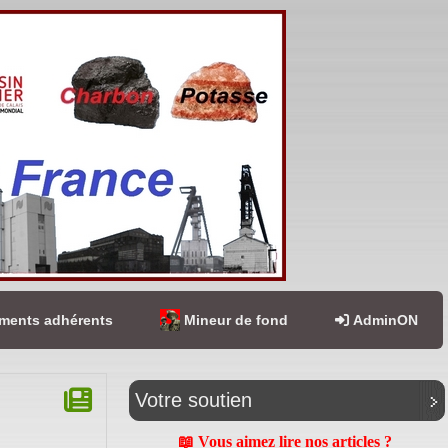
ents adhérents
Mineur de fond
AdminON
Votre soutien
📖 Vous aimez lire nos articles ?