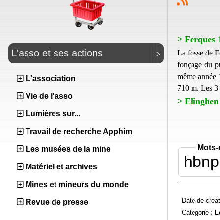
> Ferques 1
L'asso et ses actions
La fosse de F
fonçage du pu
même année 19
L'association
710 m. Les 3 
Vie de l'asso
> Elinghen 
Lumières sur...
Travail de recherche Apphim
Mots-
Les musées de la mine
hbnp
Matériel et archives
Mines et mineurs du monde
Date de créat
Revue de presse
Catégorie :
L