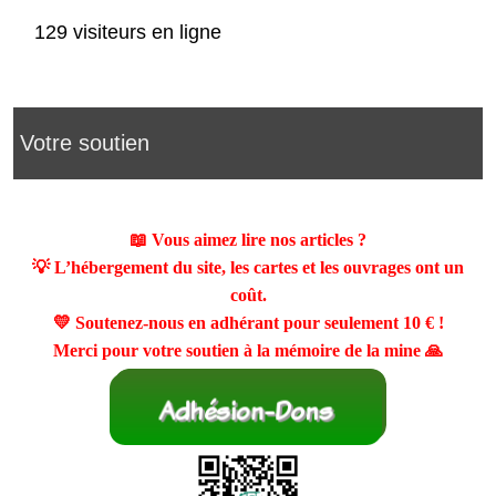
129 visiteurs en ligne
Votre soutien
📖 Vous aimez lire nos articles ?
💡 L’hébergement du site, les cartes et les ouvrages ont un
coût.
💛 Soutenez-nous en adhérant pour seulement
10 €
!
Merci pour votre soutien à la mémoire de la mine 🙏