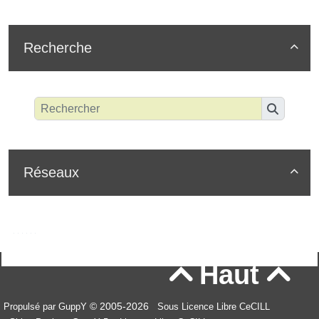
Recherche

Réseaux

Haut


© 2005-2026
Propulsé par GuppY
Sous Licence Libre CeCILL