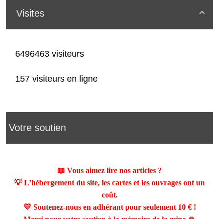
Visites

6496463 visiteurs
157 visiteurs en ligne
Votre soutien
📖 Vous aimez lire nos articles ?
💡 L’hébergement du site, les cartes et les ouvrages ont un
coût.
💛 Soutenez-nous en adhérant pour seulement
10 €
!