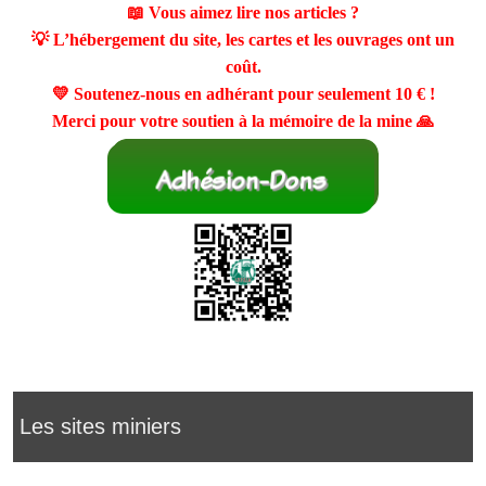
📖 Vous aimez lire nos articles ?
💡 L’hébergement du site, les cartes et les ouvrages ont un
coût.
💛 Soutenez-nous en adhérant pour seulement
10 €
!
Merci pour votre soutien à la mémoire de la mine 🙏
Les sites miniers