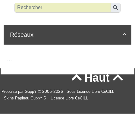
Réseaux

Haut


© 2005-2026
Propulsé par GuppY
Sous Licence Libre CeCILL
Skins Papinou GuppY 5
Licence Libre CeCILL