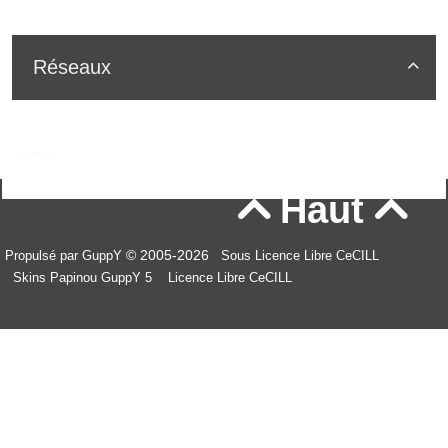
Réseaux

Haut


© 2005-2026
Propulsé par GuppY
Sous Licence Libre CeCILL
Skins Papinou GuppY 5
Licence Libre CeCILL