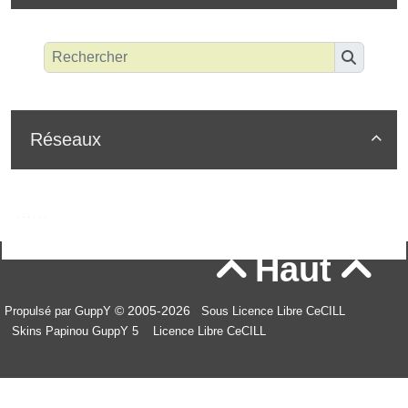
Réseaux

Haut


© 2005-2026
Propulsé par GuppY
Sous Licence Libre CeCILL
Skins Papinou GuppY 5
Licence Libre CeCILL