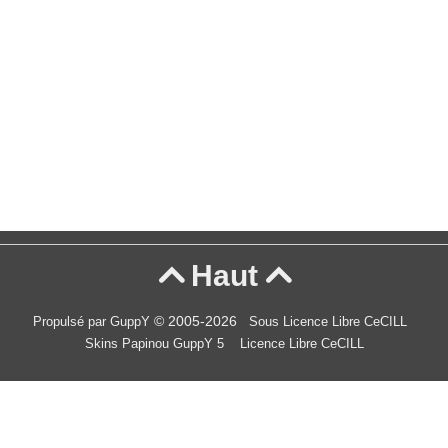
Haut


© 2005-2026
Propulsé par GuppY
Sous Licence Libre CeCILL
Skins Papinou GuppY 5
Licence Libre CeCILL