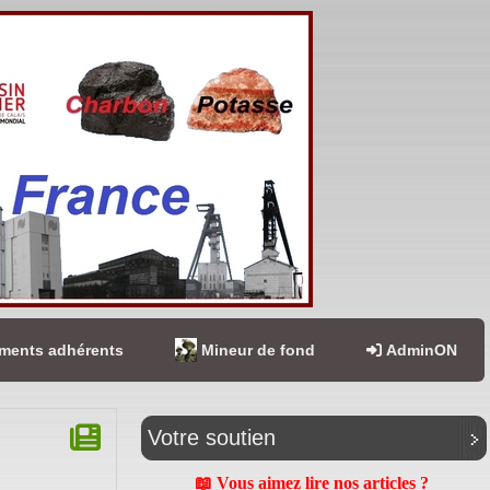
ents adhérents
Mineur de fond
AdminON
Votre soutien
📖 Vous aimez lire nos articles ?