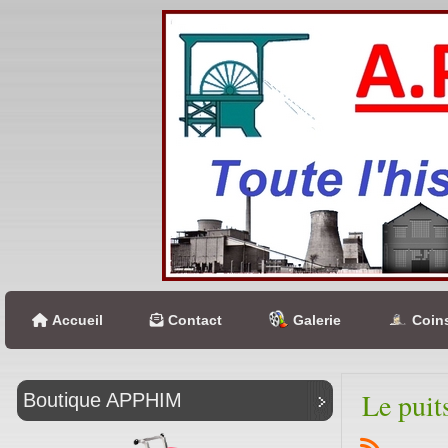
Accueil
Contact
Galerie
Coins
Le puit
Boutique APPHIM