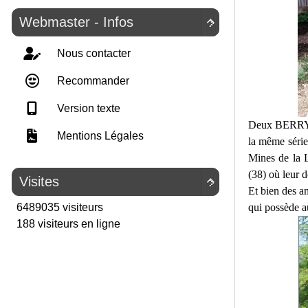
Webmaster - Infos

Nous contacter
Recommander
Version texte
Deux BERRY 4
Mentions Légales
la même série,
Mines de la L
(38) où leur
de
Visites

Et bien des a
qui possède au
6489035 visiteurs
188 visiteurs en ligne