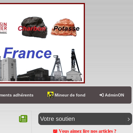
ents adhérents
Mineur de fond
AdminON
Votre soutien
📖 Vous aimez lire nos articles ?