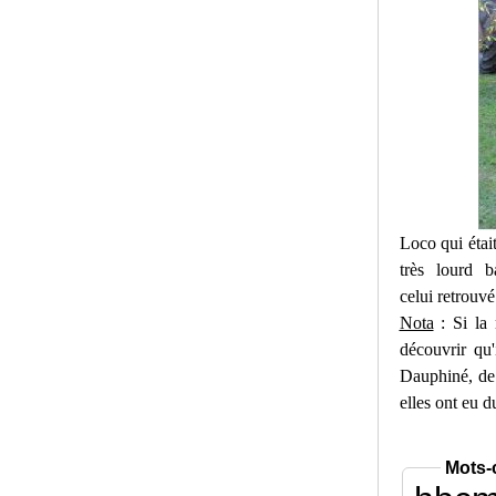
Loco qui était
très lourd 
celui retrouvé
Nota
: Si la 
découvrir qu
Dauphiné, de 
elles ont eu d
Mots-