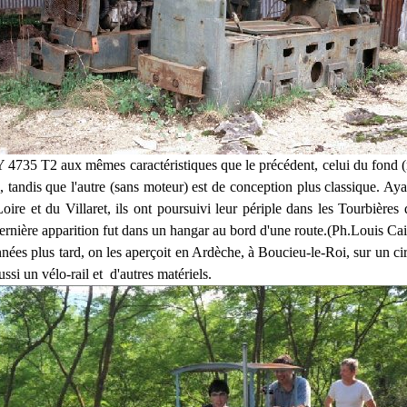
735 T2 aux mêmes caractéristiques que le précédent, celui du
fond (
 tandis que l'autre (sans moteur) est de
conception plus classique. Ay
oire et du Villaret,
ils ont poursuivi leur périple dans les Tourbières 
rnière apparition fut dans un hangar au bord d'une route.(Ph.Louis Cail
nnées plus tard, on les aperçoit en Ardèche, à Boucieu-le-Roi,
sur un ci
ssi un vélo-rail et d'autres matériels.