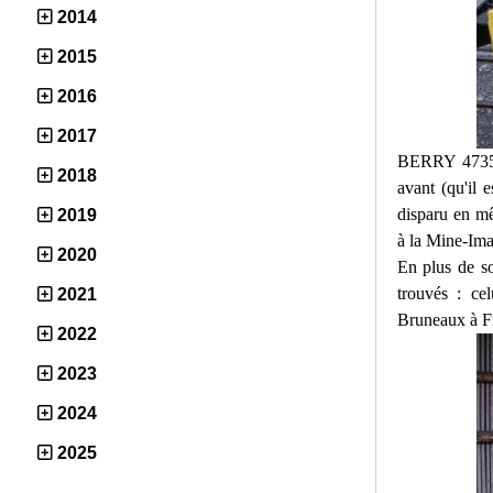
2014
2015
2016
2017
BERRY 4735 T
2018
avant (qu'il 
disparu en mê
2019
à la Mine-Im
2020
En plus de s
trouvés : ce
2021
Bruneaux à Fi
2022
2023
2024
2025