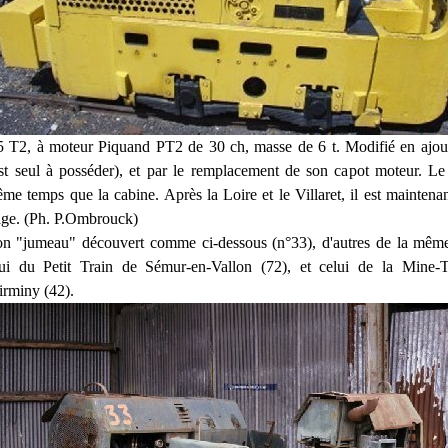
2, à moteur Piquand PT2 de 30 ch, masse de 6 t. Modifié en ajouta
est seul à posséder), et par le remplacement
de son capot moteur. Le 
me temps que la cabine. Après la Loire et le Villaret, il est maintena
age. (Ph. P.Ombrouck)
on "jumeau" découvert comme ci-dessous (n°33), d'autres de la
même 
lui du Petit Train de Sémur-en-Vallon (72),
et celui de la Mine-
rminy (42).