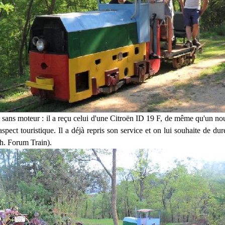
t sans moteur : il a reçu celui d'une Citroën ID 19 F, de même
qu'un nou
spect touristique. Il a déjà repris son
service et on lui souhaite de dur
h. Forum Train).