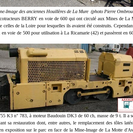
ne-Image des anciennes Houillères de La Mure (photo Pierre Ombrou
ocotracteurs BERRY en voie de 600 qui ont circulé aux Mines de
La M
 celles de la Loire pour lesquelles ils avaient été construits. Cependa
d en voie de 500 pour
utilisation à La Ricamarie (42) et passèrent en 60
 K3 n° 783, à moteur Baudouin DK3 de 60 ch, masse de 9 t.
Il a s
ant sa restauration dont, entre autres, le
remplacement des tôles latér
en exposition sur le
parc en face de la Mine-Image de La Motte d'Av