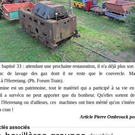
 baptisé 33 : attendant une prochaine restauration, il n'a déjà
plus son 
bac de lavage des gaz dont il ne reste que
le couvercle. Mai
 à l'Herretang. (Ph. Forum Train).
mine est un patrimoine, tout le matériel qui a participé à sa vie
en f
'il a survécu ne peut apporter que du bonheur.
Qu'elles sortent de
l'Herretang ou d'ailleurs, ces
machines ont bien mérité qu'on s'intéres
u cran !
Article Pierre Ombrouck p
clés associés