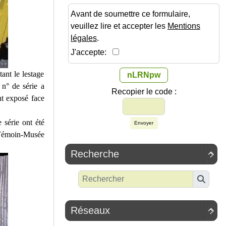
Avant de soumettre ce formulaire,
veuillez lire et accepter les
Mentions
légales
.
J'accepte:
nt le lestage
nLRNpw
n° de série a
Recopier le code :
nt exposé face
série ont été
Envoyer
Témoin-Musée
Recherche

Réseaux
