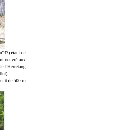
n°33) étant de
ant oeuvré aux
de l'Herretang
lot).
rcuit de 500 m