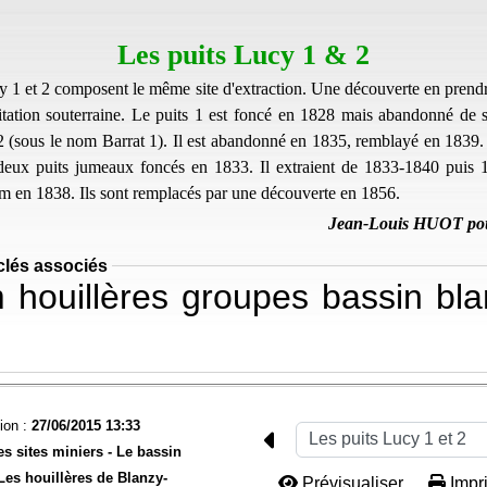
Les puits Lucy 1 & 2
y 1 et 2 composent le même site d'extraction. Une découverte en prendra
oitation souterraine. Le puits 1 est foncé en 1828 mais abandonné de s
2 (sous le nom Barrat 1). Il est abandonné en 1835, remblayé en 1839. 
eux puits jumeaux foncés en 1833. Il extraient de 1833-1840 puis 1
 m en 1838. Ils sont remplacés par une découverte en 1856.
Jean-Louis HUOT po
clés associés
m
houillères
groupes
bassin
bla
ion :
27/06/2015 13:33
es sites miniers -
Le bassin
Les houillères de Blanzy-
Prévisualiser...
Impri