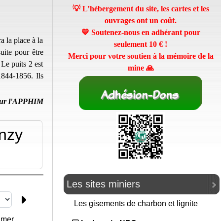
💡 L’hébergement du site, les cartes et les
ouvrages ont un coût.
💛 Soutenez-nous en adhérant pour
 la place à la
seulement
10 €
!
uite pour être
Merci pour votre soutien à la mémoire de la
Le puits 2 est
mine 🙏
844-1856. Ils
ur l'APPHIM
nzy
Les sites miniers
Les gisements de charbon et lignite
mer...