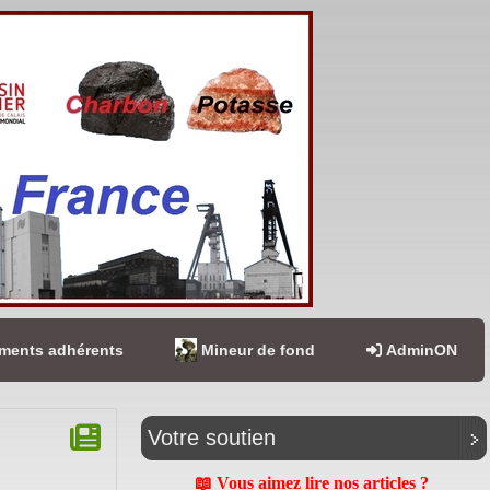
ents adhérents
Mineur de fond
AdminON
Votre soutien
📖 Vous aimez lire nos articles ?