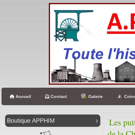
Accueil
Contact
Galerie
Coins
Les pui
Boutique APPHIM
de la Ch