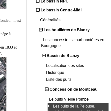
Le bassin NPC
Le bassin Centre-Midi
Généralités
ondeur. Il est
Les houillères de Blanzy
anège à
Les concessions charbonnières en
Bourgogne
en 1833 et
7.
Bassin de Blanzy
Localisation des sites
Historique
Liste des puits
Concession de Montceau
Le puits Vieille Pompe
Les puits de la Pelouse,