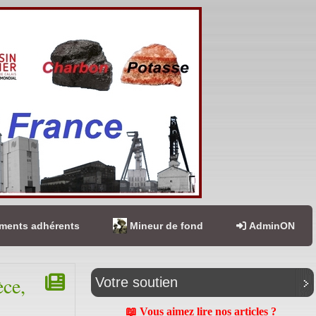
ents adhérents
Mineur de fond
AdminON
èce,
Votre soutien
📖 Vous aimez lire nos articles ?