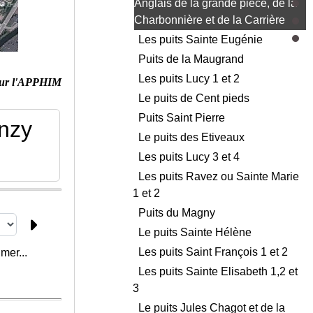
Anglais de la grande pièce, de la
Charbonnière et de la Carrière
Les puits Sainte Eugénie
Puits de la Maugrand
Les puits Lucy 1 et 2
ur l'APPHIM
Le puits de Cent pieds
Puits Saint Pierre
nzy
Le puits des Etiveaux
Les puits Lucy 3 et 4
Les puits Ravez ou Sainte Marie
1 et 2
Puits du Magny
Le puits Sainte Hélène
Les puits Saint François 1 et 2
mer...
Les puits Sainte Elisabeth 1,2 et
3
Le puits Jules Chagot et de la