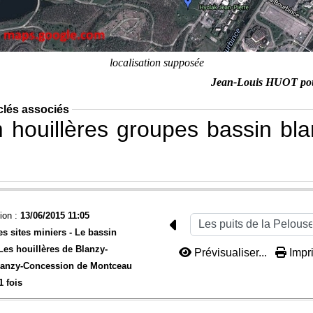
localisation supposée
Jean-Louis HUOT po
clés associés
m
houillères
groupes
bassin
bla
ion :
13/06/2015 11:05
es sites miniers -
Le bassin
Les houillères de Blanzy-
Prévisualiser...
Impri
anzy-
Concession de Montceau
1 fois