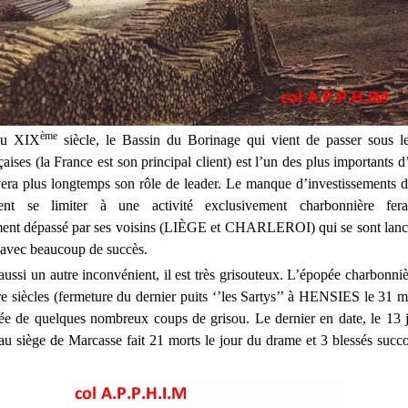
ème
du XIX
siècle, le Bassin du Borinage qui vient de passer sous l
çaises (la France est son principal client) est l’un des plus importants
vera plus longtemps son rôle de leader. Le manque d’investissements d
ent se limiter à une activité exclusivement charbonnière fer
ent dépassé par ses voisins (LIÈGE et CHARLEROI) qui se sont lanc
e avec beaucoup de succès.
aussi un autre inconvénient, il est très grisouteux. L’épopée charbonniè
re siècles (fermeture du dernier puits ‘’les Sartys’’ à HENSIES le 31 m
ée de quelques nombreux coups de grisou. Le dernier en date, le 13 
 au siège de Marcasse fait 21 morts le jour du drame et 3 blessés suc