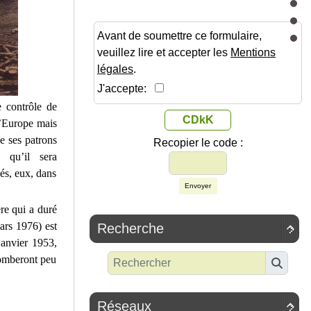
Avant de soumettre ce formulaire,
veuillez lire et accepter les
Mentions
légales
.
J'accepte:
e contrôle de
CDkK
 d’Europe mais
e ses patrons
Recopier le code :
a qu’il sera
és, eux, dans
Envoyer
re qui a duré
ars 1976) est
Recherche

janvier 1953,
comberont peu
Réseaux
