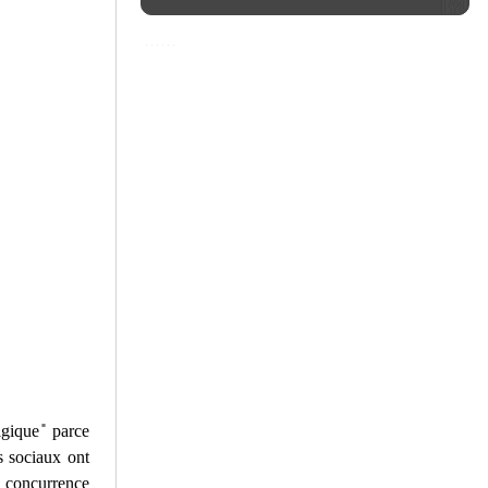
gique ̎ parce
s sociaux ont
a concurrence