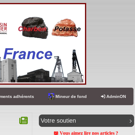
ents adhérents
Mineur de fond
AdminON
Votre soutien
📖 Vous aimez lire nos articles ?