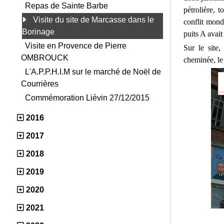
Repas de Sainte Barbe
pétrolière, 
Visite du site de Marcasse dans le
conflit mond
Borinage
puits A avait
Visite en Provence de Pierre
Sur le site
OMBROUCK
cheminée, le r
L'A.P.P.H.I.M sur le marché de Noël de
Courrières
Commémoration Liévin 27/12/2015
2016
2017
2018
2019
2020
2021