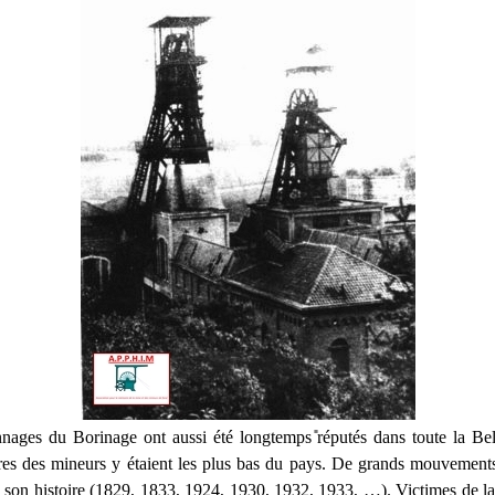
ages du Borinage ont aussi été longtemps ̎réputés dans toute la Bel
ires des mineurs y étaient les plus bas du pays. De grands mouvement
 son histoire (1829, 1833, 1924, 1930, 1932, 1933, …). Victimes de l