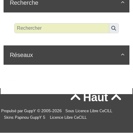
Recherche

Réseaux

Haut


© 2005-2026
Propulsé par GuppY
Sous Licence Libre CeCILL
Skins Papinou GuppY 5
Licence Libre CeCILL