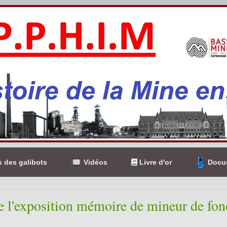
 des galibots
Vidéos
Livre d'or
Docum
e l'exposition mémoire de mineur de fon