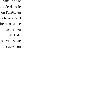
) dans la ville
loitée dans le
 on l’arrête en
des fosses 7/19
rement à ce
n’a pas eu lieu
T et 4/11 de
des Mines de
e a cessé son