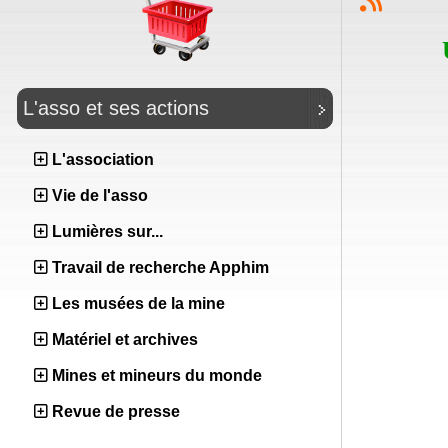
L'asso et ses actions
L'association
Vie de l'asso
Lumières sur...
Travail de recherche Apphim
Les musées de la mine
Matériel et archives
Mines et mineurs du monde
Revue de presse