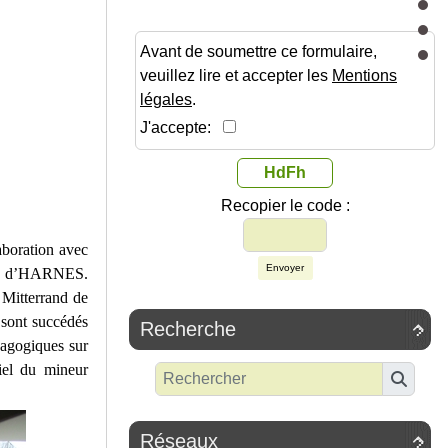
Avant de soumettre ce formulaire,
veuillez lire et accepter les
Mentions
légales
.
J'accepte:
HdFh
Recopier le code :
aboration avec
Envoyer
ine d’HARNES.
 Mitterrand de
sont succédés
Recherche

dagogiques sur
iel du mineur
Réseaux
