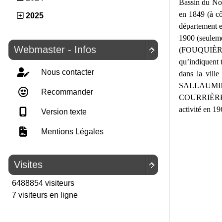
Bassin du Nord
en 1849 (à cô
2025
département en
1900 (seulemen
Webmaster - Infos
(FOUQUIÈRE

qu’indiquent t
Nous contacter
dans la vil
SALLAUMINES
Recommander
COURRIÈRES, 
activité en 19
Version texte
Mentions Légales
Visites

6488854 visiteurs
7 visiteurs en ligne