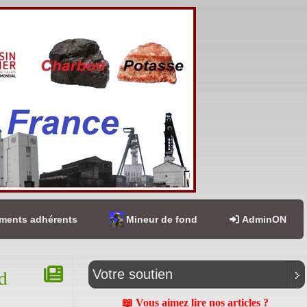
ents adhérents
Mineur de fond
AdminON
d
Votre soutien
📖 Vous aimez lire nos articles ?