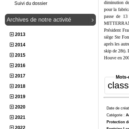
diminution de
Suivi du dossier
pour la fabri
passe de 13
Archives de notre activité
MITTERRAND, d
Président Fra
2013
siège Ste Fon
après les aut
2014
skip de 28t). 
2015
Houve en 2004
2016
2017
Mots-
clas
2018
2019
2020
Date de créat
Catégorie :
A
2021
Protection d
2022
Fontaine Lor