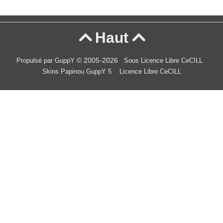
Haut


© 2005-2026
Propulsé par GuppY
Sous Licence Libre CeCILL
Skins Papinou GuppY 5
Licence Libre CeCILL