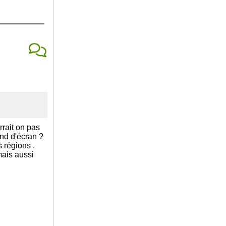
rait on pas
ond d'écran ?
s régions .
mais aussi