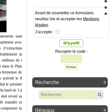
Avant de soumettre ce formulaire,
veuillez lire et accepter les
Mentions
légales
.
J'accepte:
alements sont
partiment avec
4PpywW
 d’extraction
Recopier le code :
érablement la
 millions de t
0 dans le Plan
Envoyer
a fermeture de
 activité le 8
Recherche

duit le premier
du baril de 3 à
doit revoir sa
êt retardée et
r compenser la
Réseaux
