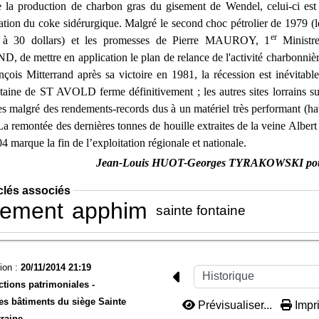
 la production de charbon gras du gisement de Wendel, celui-ci est
cation du coke sidérurgique. Malgré le second choc pétrolier de 1979 (le
er
 à 30 dollars) et les promesses de Pierre MAUROY, 1
Ministre
e mettre en application le plan de relance de l'activité charbonnièr
nçois Mitterrand après sa victoire en 1981, la récession est inévitabl
taine de ST AVOLD ferme définitivement ; les autres sites lorrains su
res malgré des rendements-records dus à un matériel très performant (ha
La remontée des dernières tonnes de houille extraites de la veine Albert
 marque la fin de l’exploitation régionale et nationale.
Jean-Louis HUOT-Georges TYRAKOWSKI po
clés associés
sement
apphim
sainte fontaine
ion :
20/11/2014 21:19
ctions patrimoniales -
es bâtiments du siège Sainte
Prévisualiser...
Impri
raine