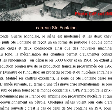
onde Guerre Mondiale, le siège est modernisé et les deux chev
 puits Ste Fontaine en reçoit un en forme de portique à double com
re cages et deux contrepoids ainsi que des nouvelles machines
 Au fond, la mécanisation des chantiers permet d’augmenter consid
et les rendements ; on dépasse les 5000 t/jour et en 1964, on extrait 2
réduction progressive de la production française programmée dès 196
nistre de l’Industrie) au profit du pétrole et du nucléaire entraîne l
s. Malgré ses chiffres excellents, le siège de Ste Fontaine cesse son
L’année suivante, au terme d’une très grave crise internationale, se pro
 subi de plein fouet par le monde occidental (l’OPEP fait croître le prix 
t notamment par la France qui amplifie son programme nucléaire et qui 
pprovisionnement en pétrole. Quelques sièges voient leur date d’arr
 même rouverts ; c’est le cas de celui de Ste Fontaine en 1976 pou