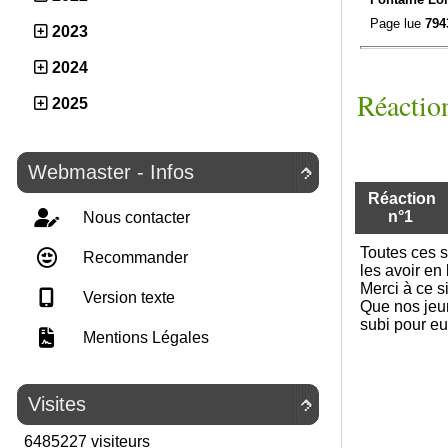
Page lue
794
2023
2024
Réaction
2025
Webmaster - Infos

Réaction
n°1
Nous contacter
Toutes ces s
Recommander
les avoir en 
Merci à ce si
Version texte
Que nos jeun
subi pour eu
Mentions Légales
Visites

6485227 visiteurs