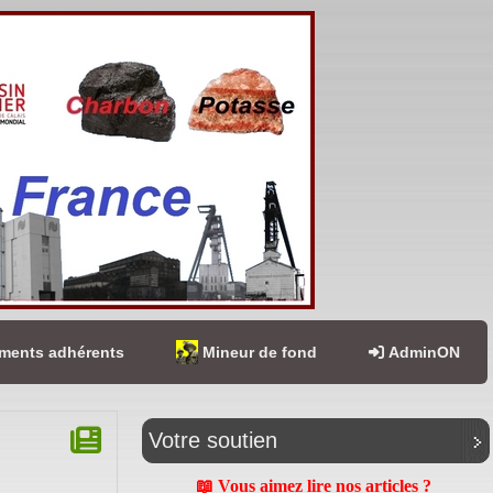
ents adhérents
Mineur de fond
AdminON
Votre soutien
📖 Vous aimez lire nos articles ?