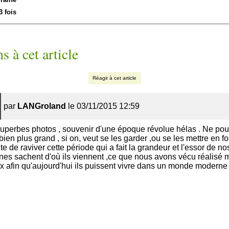
3 fois
s à cet article
Réagir à cet article
par
LANGroland
le 03/11/2015 12:59
uperbes photos , souvenir d'une époque révolue hélas . Ne pour
bien plus grand , si on, veut se les garder ,ou se les mettre en f
te de raviver cette période qui a fait la grandeur et l'essor de no
es sachent d'où ils viennent ,ce que nous avons vécu réalisé 
x afin qu'aujourd'hui ils puissent vivre dans un monde moderne