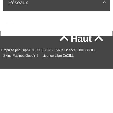
Réseaux

Haut


© 2005-2026
Propulsé par GuppY
Sous Licence Libre CeCILL
Skins Papinou GuppY 5
Licence Libre CeCILL