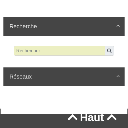
Recherche

Réseaux

Haut

