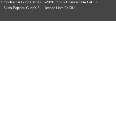
© 2005-2026
Propulsé par GuppY
Sous Licence Libre CeCILL
Skins Papinou GuppY 5
Licence Libre CeCILL